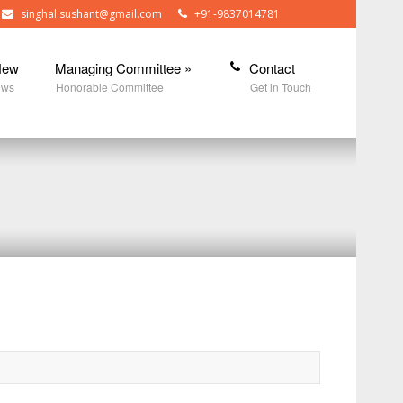
singhal.sushant@gmail.com
+91-9837014781
New
Managing Committee
»
Contact
ews
Honorable Committee
Get in Touch