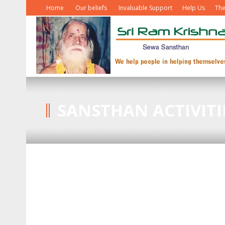
Home
Our beliefs
Invaluable Support
Help Us
The
SANSTHAN ACTIVITI