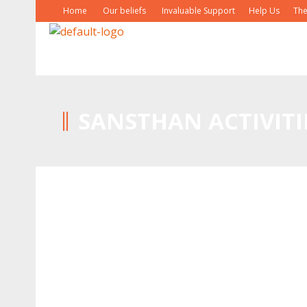
Home
Our beliefs
Invaluable Support
Help Us
The
SANSTHAN ACTIVITI