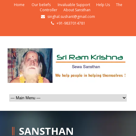
Home
Our beliefs
Invaluable Support
Help Us
The
Controller
About Sansthan
singhal.sushant@gmail.com
+91-9837014781
SANSTHAN