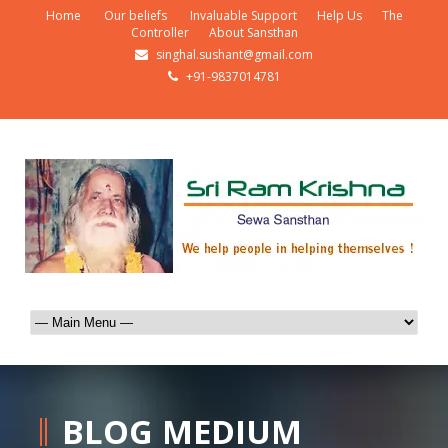
Home
Our beliefs
Invaluable Support
Help Us
The
Controller
About Sansthan
singhal.sushant@gmail.com
+91-9837014781
BLOG MEDIUM