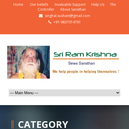
Home
Our beliefs
Invaluable Support
Help Us
The
Controller
About Sansthan
singhal.sushant@gmail.com
+91-9837014781
CATEGORY