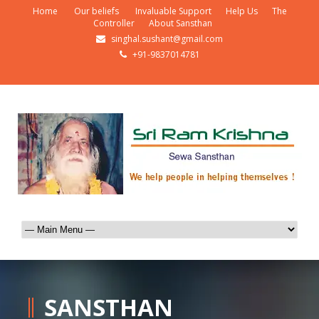
Home
Our beliefs
Invaluable Support
Help Us
The
Controller
About Sansthan
singhal.sushant@gmail.com
+91-9837014781
SANSTHAN