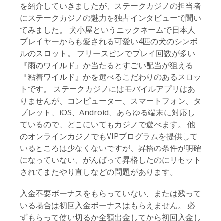
を紹介していきましたが、ステークカジノの担当者
にステークカジノの魅力を独占インタビューで聞い
てみました。 犬小屋というニックネームで日本人
プレイヤーからも愛される可愛い4匹の犬のシンボ
ルのスロット。 フリースピンでプレイ回数が多い
『雨のワイルド』か当たるとすごい配当が狙える
『粘着ワイルド』かを選べるこだわりのあるスロッ
トです。 ステークカジノにはモバイルアプリはあ
りませんが、コンピューター、スマートフォン、タ
ブレット、iOS、Android、あらゆる端末に対応し
ているので、どこにいてもカジノで遊べます。 他
のオンラインカジノでもVIPプログラムを提供して
いるところは少なくないですが、昇格の条件が明確
になっていない、がんばって昇格したのにリセット
されてまたやり直しなどの問題があります。
入金不要ボーナスをもらっていない、または残って
いる場合は初回入金ボーナスはもらえません。 必
ずもらって使い切るか全額出金してから初回入金し