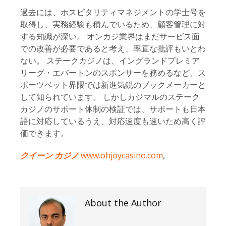
過去には、ホスピタリティマネジメントの学士号を
取得し、実務経験も積んでいるため、顧客管理に対
する知識が深い。 オンカジ業界はまだサービス面
での改善が必要であると考え、率直な批評もいとわ
ない。 ステークカジノは、イングランドプレミア
リーグ・エバートンのスポンサーを務めるなど、ス
ポーツベット界隈では新進気鋭のブックメーカーと
して知られています。 しかしカジマルのステーク
カジノのサポート体制の検証では、サポートも日本
語に対応しているうえ、対応速度も速いため高く評
価できます。
クイーン カジノ
www.ohjoycasino.com
,
About the Author