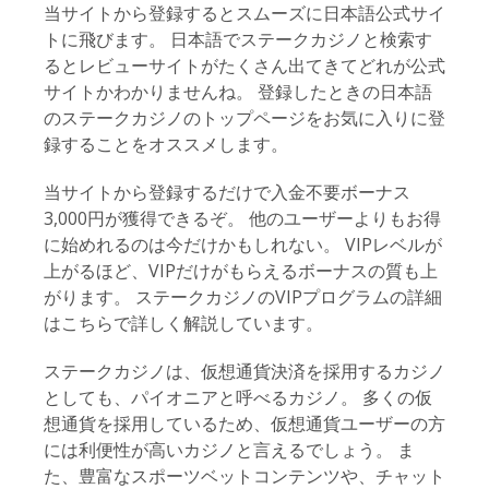
当サイトから登録するとスムーズに日本語公式サイ
トに飛びます。 日本語でステークカジノと検索す
るとレビューサイトがたくさん出てきてどれが公式
サイトかわかりませんね。 登録したときの日本語
のステークカジノのトップページをお気に入りに登
録することをオススメします。
当サイトから登録するだけで入金不要ボーナス
3,000円が獲得できるぞ。 他のユーザーよりもお得
に始めれるのは今だけかもしれない。 VIPレベルが
上がるほど、VIPだけがもらえるボーナスの質も上
がります。 ステークカジノのVIPプログラムの詳細
はこちらで詳しく解説しています。
ステークカジノは、仮想通貨決済を採用するカジノ
としても、パイオニアと呼べるカジノ。 多くの仮
想通貨を採用しているため、仮想通貨ユーザーの方
には利便性が高いカジノと言えるでしょう。 ま
た、豊富なスポーツベットコンテンツや、チャット