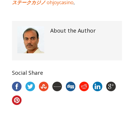
ステークカジノ
ohjoycasino
,
About the Author
Social Share