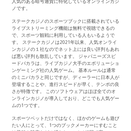
人気のある暗号通貨に特化しているオンラインカジ
ノです。
ステークカジノのスポーツブックに搭載されている
ライブストリーミング機能は無料で視聴できるの
で、スポーツ観戦に利用している人もいるようで
す。 ステークカジノは2021年以来、人気オンライ
ンカジノの１社なのでネット上には良い評判もあれ
ば悪い評判も散乱しています。 ジャパニーズスピ
ードバカラは、ライブカジノ大手のエボリューショ
ンゲーミング社の人気ゲーム。 基本ルールは通常
のミニバカラと同じですが、ディーラーに日本人が
登場することや、進行スピードが早く、テンポの良
さが特徴です。 このソフトウェアはほぼ全てのオ
ンラインカジノが導入しており、どこでも人気ゲー
ムの1つです。
スポーツベットだけではなく、ほかのゲームも遊び
たい人にとって、1つのブックメーカーにすむこと