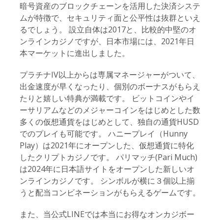
暗号資産のブロックチェーンを活用した決済システ
ムが特徴で、セキュリティ面と公平性は抜群といえ
るでしょう。 設立自体は2017と、比較的中堅のオ
ンラインカジノですが、日本市場には、2021年日
本マーケットに進出しました。
プラチナIV以上からは専属マネージャーがついて、
出金速度が早くなったり、個別のボーナスがもらえ
たりと嬉しい特典が満載です。 ビットコインやイ
ーサリアムなどのメジャーコインをはじめとした数
多くの仮想通貨をはじめとして、独自の通貨HUSD
でのプレイも可能です。 ハニープレイ（Hunny
Play）は2021年にオープンした、仮想通貨に特化
したクリプトカジノです。 パリマッチ(Pari Much)
は2024年に日本語サイトをオープンした新しいオ
ンラインカジノです。 シンボルが横に３個以上揃
うと配当コンビネーションがもらえるゲームです。
また、当公式LINEでは本当にお得なオンカジボー